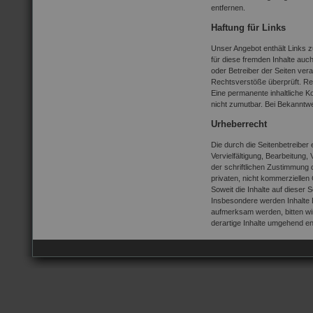
entfernen.
Haftung für Links
Unser Angebot enthält Links z
für diese fremden Inhalte auch
oder Betreiber der Seiten vera
Rechtsverstöße überprüft. Rec
Eine permanente inhaltliche Ko
nicht zumutbar. Bei Bekanntw
Urheberrecht
Die durch die Seitenbetreiber
Vervielfältigung, Bearbeitung
der schriftlichen Zustimmung d
privaten, nicht kommerziellen
Soweit die Inhalte auf dieser 
Insbesondere werden Inhalte D
aufmerksam werden, bitten w
derartige Inhalte umgehend en