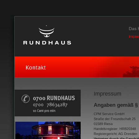
Das 
Impre
Impressum
Angaben gemäß §
CPM Service GmbH
Straße der Freundschaft 25
01589 Riesa
Handelsregister: HRB20348
Registergericht: AG Dresden
Vertreten durch die Geschäf