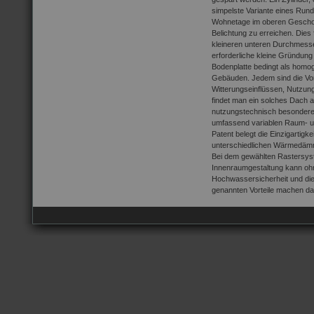
simpelste Variante eines Rundh
Wohnetage im oberen Geschos
Belichtung zu erreichen. Dies
kleineren unteren Durchmesser
erforderliche kleine Gründung
Bodenplatte bedingt als homog
Gebäuden. Jedem sind die Vo
Witterungseinflüssen, Nutzun
findet man ein solches Dach 
nutzungstechnisch besonderes 
umfassend variablen Raum- und
Patent belegt die Einzigartigk
unterschiedlichen Wärmedämm
Bei dem gewählten Rastersys
Innenraumgestaltung kann ohn
Hochwassersicherheit und die
genannten Vorteile machen das