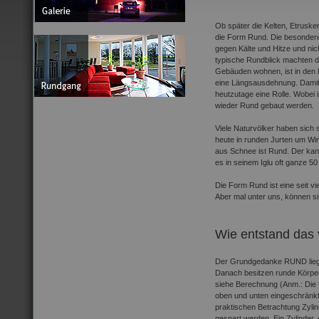
Ob später die Kelten, Etruske
die Form Rund. Die besondere 
gegen Kälte und Hitze und ni
typische Rundblick machten d
Gebäuden wohnen, ist in den 
eine Längsausdehnung. Damit
heutzutage eine Rolle. Wobei
wieder Rund gebaut werden.
Viele Naturvölker haben sich 
heute in runden Jurten um Wi
aus Schnee ist Rund. Der kana
es in seinem Iglu oft ganze 5
Die Form Rund ist eine seit vi
Aber mal unter uns, können si
Wie entstand das
Der Grundgedanke RUND liegt
Danach besitzen runde Körper
siehe Berechnung (Anm.: Die K
oben und unten eingeschränkt 
praktischen Betrachtung Zylin
gespart werden. Ein Zylinder