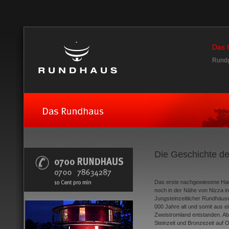
Das 
Rund
Die Geschichte d
Das erste nachgewiesene Hau
noch in der Nähe von Nizza i
Jungsteinzeitlicher Rundhäus
000 Jahre alt und somit aus e
Zweistromland entstanden. Abe
Steinzeit und Bronzezeit auf 